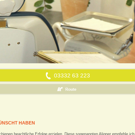
03332 63 223
EWÜNSCHT HABEN
chienen beachtliche Erfolge erzielen. Diese sogenannten Aligner empfehle ic